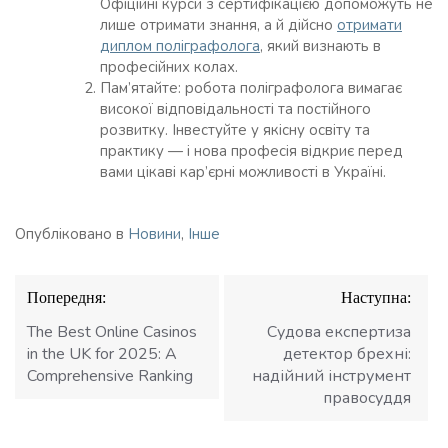
Офіційні курси з сертифікацією допоможуть не
лише отримати знання, а й дійсно
отримати
диплом поліграфолога
, який визнають в
професійних колах.
Пам’ятайте: робота поліграфолога вимагає
високої відповідальності та постійного
розвитку. Інвестуйте у якісну освіту та
практику — і нова професія відкриє перед
вами цікаві кар’єрні можливості в Україні.
Опубліковано в
Новини
,
Інше
Навігація
Попередня:
Наступна:
записів
The Best Online Casinos
Судова експертиза
in the UK for 2025: A
детектор брехні:
Comprehensive Ranking
надійний інструмент
правосуддя