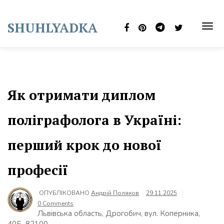
Skip
to
SHUHLYADKA
content
TOG
NAVI
Як отримати диплом
поліграфолога в Україні:
перший крок до нової
професії
ОПУБЛІКОВАНО
Андрій Поляков
29.11.2025
0 Comments
Львівська область, Дрогобич, вул. Коперника,